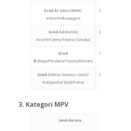
Gred A1
(Merz/BMW/
3000
4000
Volvo/Volkswagen)
Gred A2
(Honda
2500
3500
Accord/Camry/Teana/ Sonata)
Gred
1600
2000
B
(Waja/Perdana/Toyota/Nissan)
Gred C
(Wira / Iswara / Gen2/
1500
1800
KiaSpectra/ BLM/Putra)
LAMAN UTAMA
SENARAI HARGA
3.
Kategori MPV
GALERI PORTFOLIO
Jenis Kereta
Luar
PROFIL SYARIKAT
(RM)
D