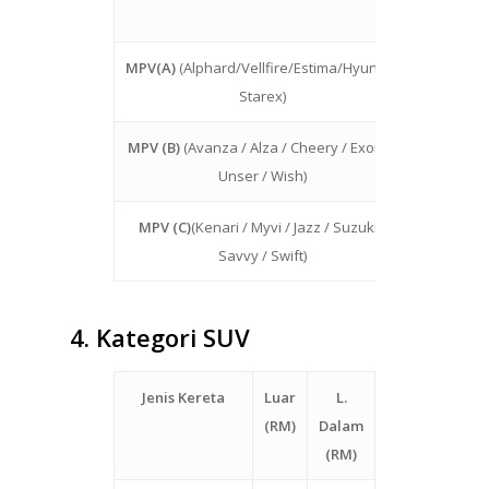
ARTIKEL
HUBUNGI KAMI
MPV(A)
(Alphard/Vellfire/Estima/Hyundai
2500
Starex)
MPV (B)
(Avanza / Alza / Cheery / Exora /
2500
Unser / Wish)
MPV (C)
(Kenari / Myvi / Jazz / Suzuki /
1600
Savvy / Swift)
4.
Kategori SUV
Jenis Kereta
Luar
L.
(RM)
Dalam
(RM)