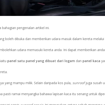
 bahagian pengenalan artikel ini.
yang boleh dibuka dan memberikan udara masuk dalam kereta melalui
mbolehkan udara memasuki kereta anda. Ini dapat memberikan anda al
iaitu
panel satu panel yang dibuat dari logam
dan
panel kaca
ya
reta.
ya yang mampu milik. Selain daripada kos pula,
sunroof
juga susah u
na pasti ramai menyangka bahawa lapisan kaca itu senang untuk dipe
mencari servis
sunroof repair
. Ini merupakan antara sebab mengapa