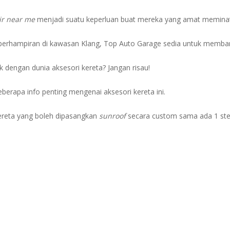
ir near me
menjadi suatu keperluan buat mereka yang amat meminati 
au berhampiran di kawasan Klang, Top Auto Garage sedia untuk memba
k dengan dunia aksesori kereta? Jangan risau!
beberapa info penting mengenai aksesori kereta ini.
ereta yang boleh dipasangkan
sunroof
secara custom sama ada 1 step