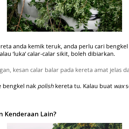
ereta anda kemik teruk, anda perlu cari
bengkel
au ‘luka’ calar-calar sikit, boleh dibiarkan.
gan, kesan calar balar pada kereta amat jelas 
e bengkel nak
polish
kereta tu. Kalau buat
wax
s
an Kenderaan Lain?