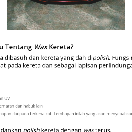
hu Tentang
Wax
Kereta?
a dibasuh dan kereta yang dah di
polish
. Fungs
t pada kereta dan sebagai lapisan perlindung
an UV.
emaran dan habuk lain.
pan daripada terkena cat. Lembapan inilah yang akan menyebabkan a
padankan
polish
kereta dengan
wax
terus.