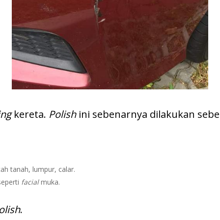
ing
kereta.
Polish
ini sebenarnya dilakukan seb
ah tanah, lumpur, calar.
seperti
facial
muka.
olish
.