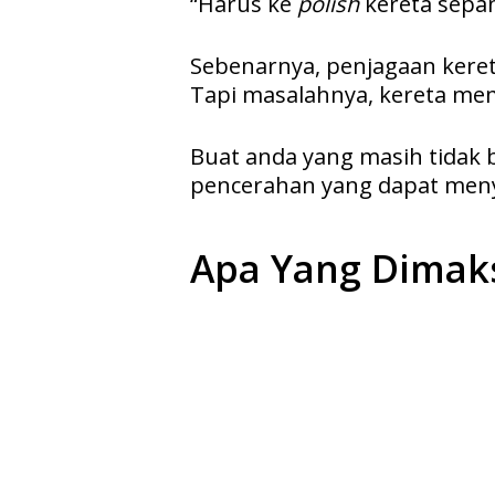
“Harus ke
polish
kereta sepa
Sebenarnya, penjagaan keret
Tapi masalahnya, kereta me
Buat anda yang masih tidak 
pencerahan yang dapat men
Apa Yang Dima
Hit enter to search or ESC to close