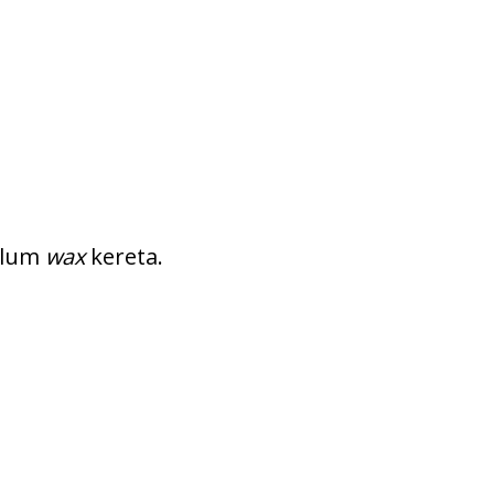
elum
wax
kereta.